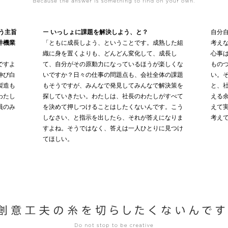
う主旨
ー
いっしょに課題を解決しよう、と？
自分
井機業
「ともに成長しよう、ということです。成熟した組
考え
織に身を置くよりも、どんどん変化して、成長し
心事
ですよ
て、自分がその原動力になっているほうが楽しくな
もの
伸び白
いですか？日々の仕事の問題点も、会社全体の課題
い。
製造も
もそうですが、みんなで発見してみんなで解決策を
と、
わたし
探していきたい。わたしは、社長のわたしがすべて
える
員のみ
を決めて押しつけることはしたくないんです。こう
えて
しなさい、と指示を出したら、それが答えになりま
考え
すよね。そうではなく、答えは一人ひとりに見つけ
てほしい。