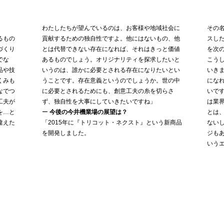
わたしたちが望んでいるのは、お客様や地域社会に
その名
るもの
貢献するための独自性ですよ。他にはないもの、他
スし
づくり
とは代替できない存在になれば、それはきっと価値
を次
でな
あるものでしょう。オリジナリティを探求したいと
こう
品や技
いうのは、誰かに必要とされる存在になりたいとい
いき
くみも
うことです。存在意義というのでしょうか。世の中
にな
なでつ
に必要とされるためにも、創意工夫の糸を切らさ
いで
工夫が
ず、独自性を大事にしていきたいですね」
は業
を…と
ー
今後の今井機業場の展望は？
とは
違えた
「2015年に『トリコット・ネクスト』という新商品
ない
を開発しました。
ジも
いう