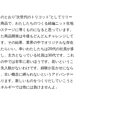
のとおり“次世代のトリコット”としてリリー
た商品で、わたしたちのつくる経編ニット生地
のステージに導くものになると思っています。
した商品開発は今後もどんどんチャレンジして
ます。その結果、業界の中でオリジナルな存在
れたらいい。幸いわたしたちは20代の社員が多
すし、主力となっている社員は30代です。これ
界の中では非常に若いほうです。若いというこ
、先入観がないわけです。経験が足かせになら
し、古い概念に縛られないというアドバンテー
あります。新しいものをつくりだしていこうと
エネルギーでは他には負けませんよ」